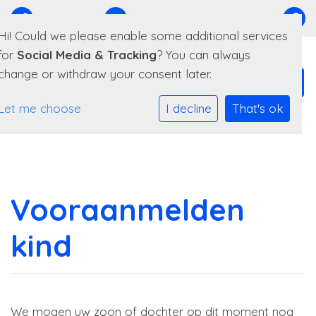
0511-408500
E-mailadres
Hi! Could we please enable some additional services
for
Social Media & Tracking
? You can always
change or withdraw your consent later.
Let me choose
I decline
That's ok
Vooraanmelden
kind
We mogen uw zoon of dochter op dit moment nog