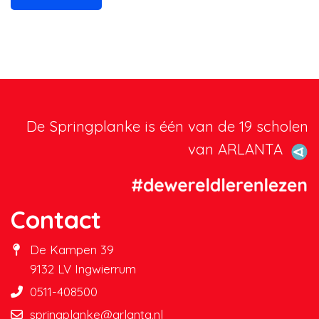
De Springplanke is één van de 19 scholen
van ARLANTA
Contact
De Kampen 39
9132 LV Ingwierrum
0511-408500
springplanke@arlanta.nl